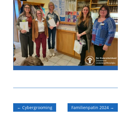
←
Cybergrooming
Familienpatin 2024
→