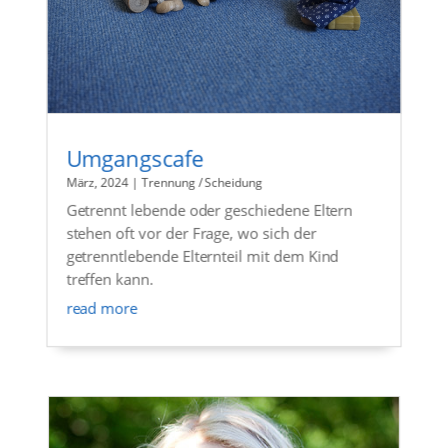
Umgangscafe
März, 2024
|
Trennung / Scheidung
Getrennt lebende oder geschiedene Eltern
stehen oft vor der Frage, wo sich der
getrenntlebende Elternteil mit dem Kind
treffen kann.
read more