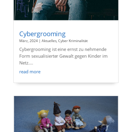
Cybergrooming
März, 2024
|
Aktuelles
,
Cyber Kriminalität
Cybergrooming ist eine ernst zu nehmende
Form sexualisierter Gewalt gegen Kinder im
Netz....
read more