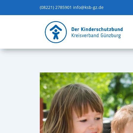
(08221) 2785901
info@ksb-gz.de