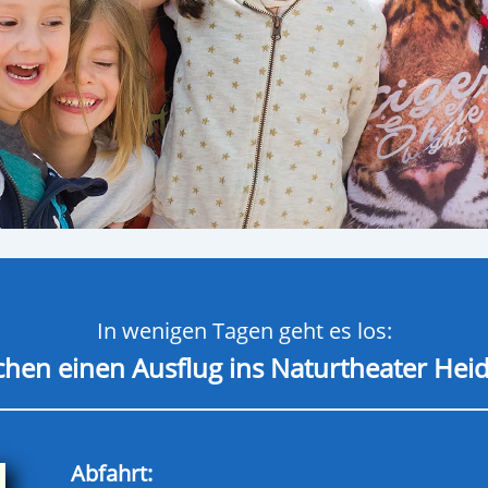
In wenigen Tagen geht es los:
hen einen Ausflug ins Naturtheater He
Abfahrt: