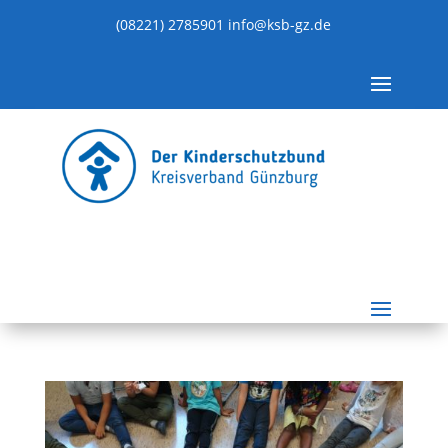
(08221) 2785901
info@ksb-gz.de