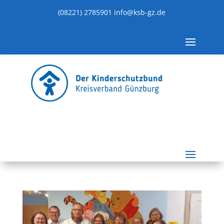
(08221) 2785901
info@ksb-gz.de